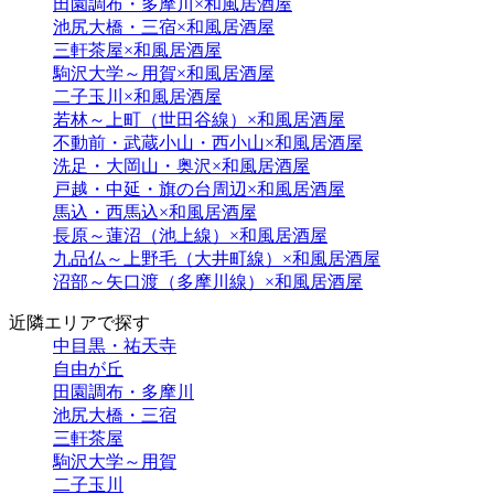
田園調布・多摩川×和風居酒屋
池尻大橋・三宿×和風居酒屋
三軒茶屋×和風居酒屋
駒沢大学～用賀×和風居酒屋
二子玉川×和風居酒屋
若林～上町（世田谷線）×和風居酒屋
不動前・武蔵小山・西小山×和風居酒屋
洗足・大岡山・奥沢×和風居酒屋
戸越・中延・旗の台周辺×和風居酒屋
馬込・西馬込×和風居酒屋
長原～蓮沼（池上線）×和風居酒屋
九品仏～上野毛（大井町線）×和風居酒屋
沼部～矢口渡（多摩川線）×和風居酒屋
近隣エリアで探す
中目黒・祐天寺
自由が丘
田園調布・多摩川
池尻大橋・三宿
三軒茶屋
駒沢大学～用賀
二子玉川