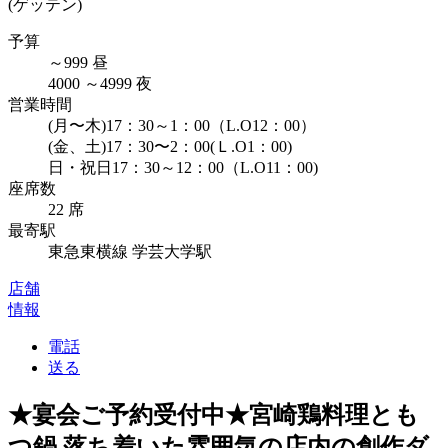
(ゲッテン)
予算
～
999
昼
4000
～
4999
夜
営業時間
(月〜木)17：30～1：00（L.O12：00）
(金、土)17：30〜2：00(Ｌ.O1：00)
日・祝日17：30～12：00（L.O11：00)
座席数
22 席
最寄駅
東急東横線 学芸大学駅
店舗
情報
電話
送る
★宴会ご予約受付中★宮崎鶏料理とも
つ鍋 落ち着いた雰囲気の店内の創作ダ