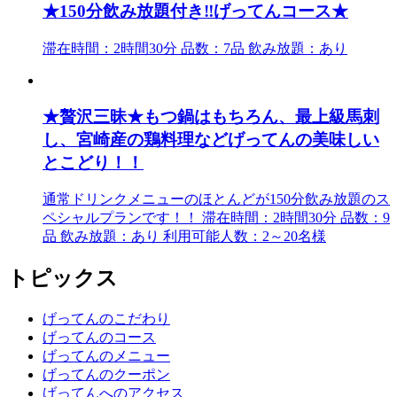
★150分飲み放題付き‼︎げってんコース★
滞在時間：2時間30分 品数：7品 飲み放題：あり
★贅沢三昧★もつ鍋はもちろん、最上級馬刺
し、宮崎産の鶏料理などげってんの美味しい
とこどり！！
通常ドリンクメニューのほとんどが150分飲み放題のス
ペシャルプランです！！ 滞在時間：2時間30分 品数：9
品 飲み放題：あり 利用可能人数：2～20名様
トピックス
げってんのこだわり
げってんのコース
げってんのメニュー
げってんのクーポン
げってんへのアクセス